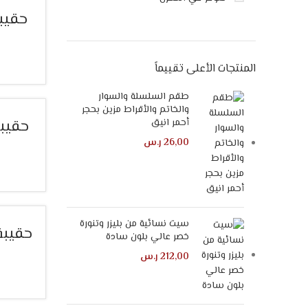
حقيبة
المنتجات الأعلى تقييماً
طقم السلسلة والسوار
والخاتم والأقراط مزين بحجر
أحمر انيق
حقيب
26,00
ر.س
سيت نسائية من بليزر وتنورة
حقيبة
خصر عالي بلون سادة
212,00
ر.س