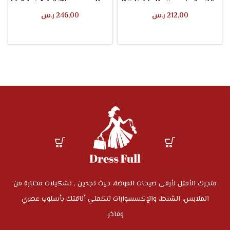
وتنورة خصر عالي بلون
البيج بياقة طويلة
سادة
وحزام
212,00
ر.س
246,00
ر.س
تحديد أحد الخيارات
تحديد أحد الخيارات
متجرك الأمثل لأرقى صيحات الموضة، حيث تجدين , تشكيلات مختارة من
الملابس، الشنط، والإكسسوارات لتكملي أناقتك بأسلوب عصري
وفاخر.