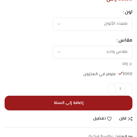
لون
مقاس
إزالة
1000 متوفر في المخزون
إضافة إلى السلة
قارن
تفضيل
رمز المنتج:
I1x3uk2oo19c