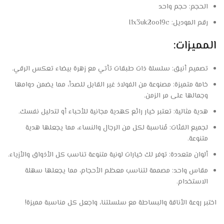
الحجم: حجم واحد
رقم الموديل: I1x3uk2oo19c
المميزات:
تصميم أنيق: سلسلة ذات طبقات تأتي مع زهرة بيضاء تعكس الرقي.
خامة متميزة: مصنوعة من الفولاذ غير القابل للصدأ، مما يضمن دوامها
وجمالها على مر الزمن.
هدية مثالية: تعتبر خيار رائع كهدية مجانية للأحباء أو لتدليل نفسك.
لجميع الفئات: مُناسبة لكل من الرجال والنساء، مما يجعلها هدية
متنوعة.
ألوان متعددة: توفر لك خيارات لونية متنوعة تناسب كل الأذواق والأزياء.
مقاس واحد: مصممة لتناسب معظم الأحجام، مما يجعلها سهلة
الاستخدام.
اختبر روعة الأناقة والبساطة مع سلسلتنا، واجعل كل مناسبة مميزة!